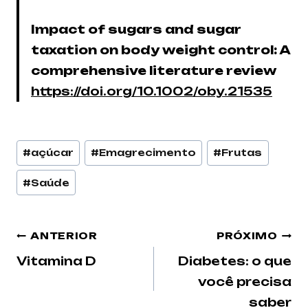
Impact of sugars and sugar
taxation on body weight control: A
comprehensive literature review
https://doi.org/10.1002/oby.21535
#
açúcar
#
Emagrecimento
#
Frutas
#
Saúde
ANTERIOR
PRÓXIMO
Vitamina D
Diabetes: o que
você precisa
saber